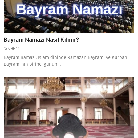
Bayram Namazı Nasıl Kılınır?
0
11
Bayram namazı, İslam dininde Ramazan Bayramı ve Kurban
Bayramı’nın birinci günün...