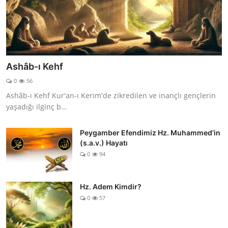
Ashâb-ı Kehf
0
56
Ashâb-ı Kehf Kur'an-ı Kerim'de zikredilen ve inançlı gençlerin
yaşadığı ilginç b...
Peygamber Efendimiz Hz. Muhammed’in
(s.a.v.) Hayatı
0
94
Hz. Adem Kimdir?
0
57