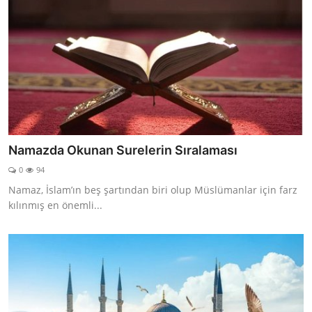
Namazda Okunan Surelerin Sıralaması
0
94
Namaz, İslam’ın beş şartından biri olup Müslümanlar için farz
kılınmış en önemli...