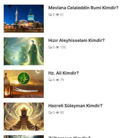
Mevlana Celaleddin Rumi Kimdir?
0
61
Hızır Aleyhisselam Kimdir?
0
156
Hz. Ali Kimdir?
0
79
Hazreti Süleyman Kimdir?
0
90