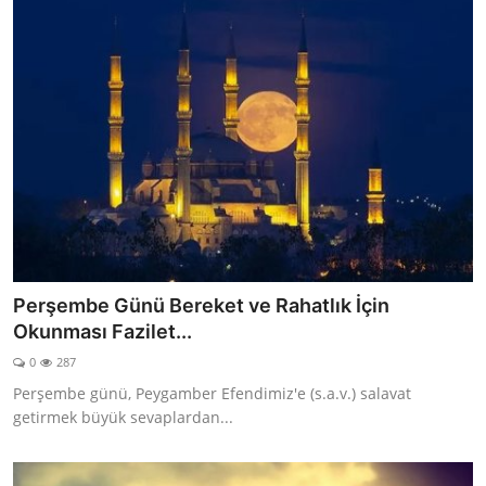
Perşembe Günü Bereket ve Rahatlık İçin
Okunması Fazilet...
0
287
Perşembe günü, Peygamber Efendimiz'e (s.a.v.) salavat
getirmek büyük sevaplardan...