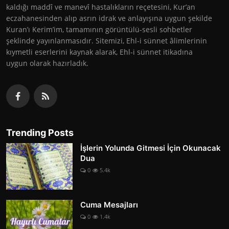
kaldığı maddî ve manevî hastalıkların reçetesini, Kur’an
eczahanesinden alıp asrın idrak ve anlayışına uygun şekilde
Kuran’ı Kerim’im, tamamının görüntülü-sesli sohbetler
şeklinde yayınlanmasıdır. Sitemizi, Ehl-i sünnet âlimlerinin
kıymetli eserlerini kaynak alarak, Ehl-i sünnet itikadına
uygun olarak hazırladık.
Trending Posts
İşlerin Yolunda Gitmesi İçin Okunacak
Dua
0
5.4k
Cuma Mesajları
0
1.4k