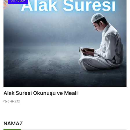
SURELER
Karia Suresi
0
42
NAMAZ