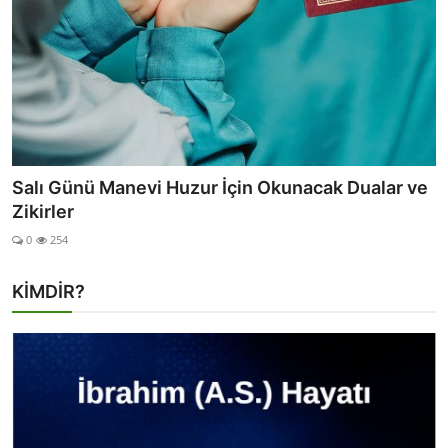
Pazartesi Günü Okunacak Günlük Dua
0
519
KİMDİR?