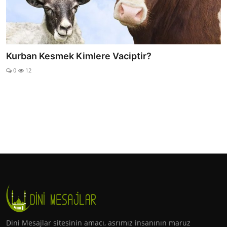
Fil Suresi’nde Anlatılan Ebabil Kuşlarının Kâbe’yi
Koru...
0
38
Dini Mesajlar sitesinin amacı, asrımız insanının maruz