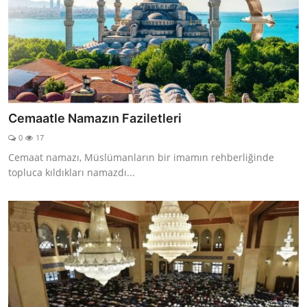
Cemaatle Namazın Faziletleri
0
17
Cemaat namazı, Müslümanların bir imamın rehberliğinde
topluca kıldıkları namazdı...