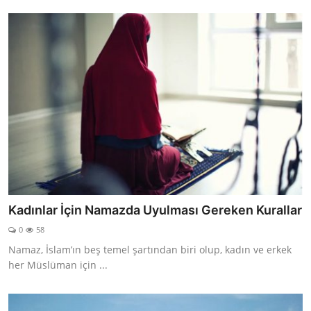
Kadınlar İçin Namazda Uyulması Gereken Kurallar
0
58
Namaz, İslam’ın beş temel şartından biri olup, kadın ve erkek
her Müslüman için ...