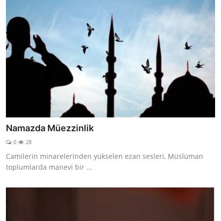
Namazda Müezzinlik
0
28
Camilerin minarelerinden yükselen ezan sesleri, Müslüman
toplumlarda manevi bir ...