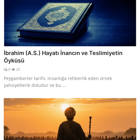
İbrahim (A.S.) Hayatı İnancın ve Teslimiyetin
Öyküsü
0
22
Peygamberler tarihi, insanlığa rehberlik eden örnek
şahsiyetlerle doludur ve bu ...