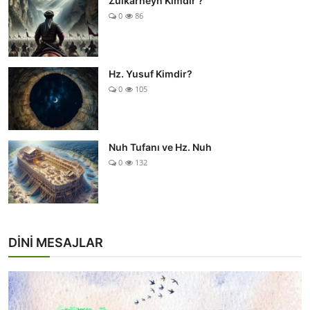
Zülkarneyn Kimdir ?
0
86
Hz. Yusuf Kimdir?
0
105
Nuh Tufanı ve Hz. Nuh
0
132
DİNİ MESAJLAR