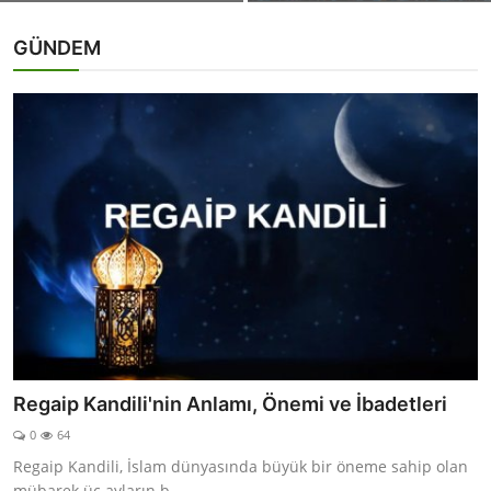
GÜNDEM
Regaip Kandili'nin Anlamı, Önemi ve İbadetleri
0
64
Regaip Kandili, İslam dünyasında büyük bir öneme sahip olan
mübarek üç ayların b...