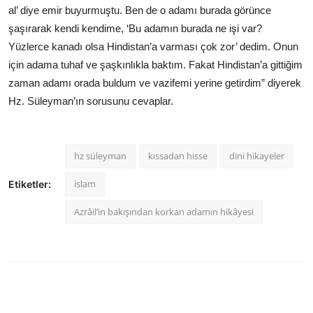
al’ diye emir buyurmuştu. Ben de o adamı burada görünce
şaşırarak kendi kendime, ‘Bu adamın burada ne işi var?
Yüzlerce kanadı olsa Hindistan’a varması çok zor’ dedim. Onun
için adama tuhaf ve şaşkınlıkla baktım. Fakat Hindistan’a gittiğim
zaman adamı orada buldum ve vazifemi yerine getirdim” diyerek
Hz. Süleyman’ın sorusunu cevaplar.
hz süleyman
kıssadan hisse
dini hikayeler
islam
Etiketler:
Azrâil’in bakışından korkan adamın hikâyesi