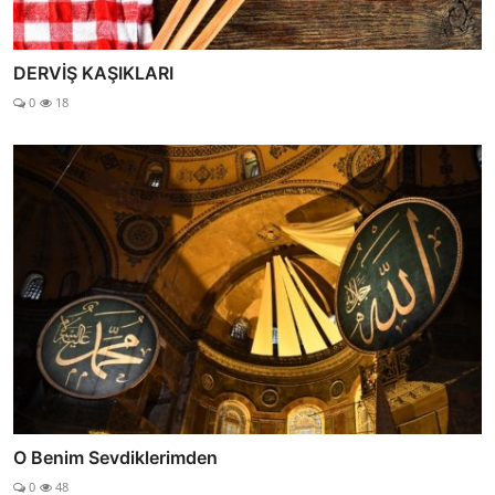
DERVİŞ KAŞIKLARI
0
18
O Benim Sevdiklerimden
0
48