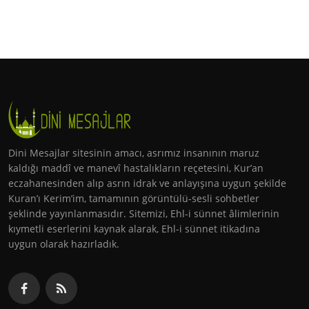
Dini Mesajlar sitesinin amacı, asrımız insanının maruz
kaldığı maddî ve manevî hastalıkların reçetesini, Kur’an
eczahanesinden alıp asrın idrak ve anlayışına uygun şekilde
Kuran’ı Kerim’im, tamamının görüntülü-sesli sohbetler
şeklinde yayınlanmasıdır. Sitemizi, Ehl-i sünnet âlimlerinin
kıymetli eserlerini kaynak alarak, Ehl-i sünnet itikadına
uygun olarak hazırladık.