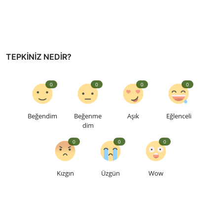
TEPKINIZ NEDIR?
0
0
0
0
Beğendim
Beğenme
Aşık
Eğlenceli
dim
0
0
0
Kızgın
Üzgün
Wow