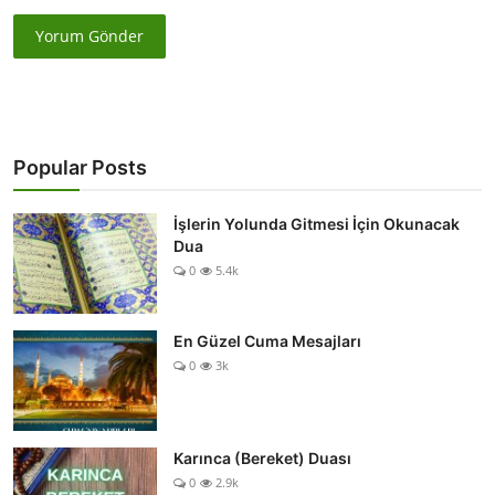
Yorum Gönder
Popular Posts
İşlerin Yolunda Gitmesi İçin Okunacak
Dua
0
5.4k
En Güzel Cuma Mesajları
0
3k
Karınca (Bereket) Duası
0
2.9k