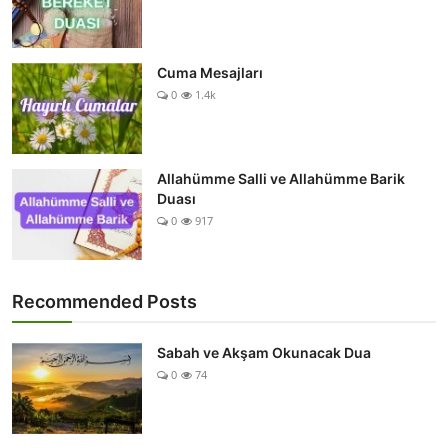
Cuma Mesajları
0
1.4k
Allahümme Salli ve Allahümme Barik
Duası
0
917
Recommended Posts
Sabah ve Akşam Okunacak Dua
0
74