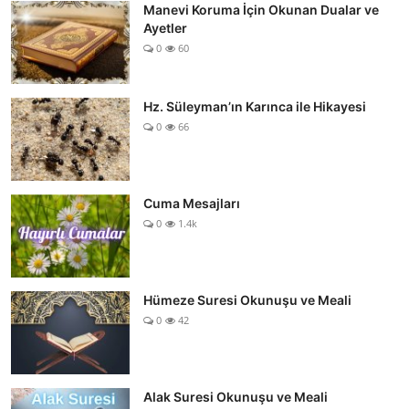
Manevi Koruma İçin Okunan Dualar ve
Ayetler
0
60
Hz. Süleyman’ın Karınca ile Hikayesi
0
66
Cuma Mesajları
0
1.4k
Hümeze Suresi Okunuşu ve Meali
0
42
Alak Suresi Okunuşu ve Meali