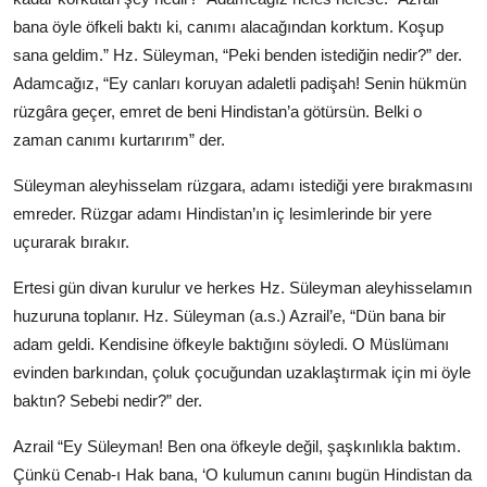
bana öyle öfkeli baktı ki, canımı alacağından korktum. Koşup
sana geldim.” Hz. Süleyman, “Peki benden istediğin nedir?” der.
Adamcağız, “Ey canları koruyan adaletli padişah! Senin hükmün
rüzgâra geçer, emret de beni Hindistan’a götürsün. Belki o
zaman canımı kurtarırım” der.
Süleyman aleyhisselam rüzgara, adamı istediği yere bırakmasını
emreder. Rüzgar adamı Hindistan’ın iç lesimlerinde bir yere
uçurarak bırakır.
Ertesi gün divan kurulur ve herkes Hz. Süleyman aleyhisselamın
huzuruna toplanır. Hz. Süleyman (a.s.) Azrail’e, “Dün bana bir
adam geldi. Kendisine öfkeyle baktığını söyledi. O Müslümanı
evinden barkından, çoluk çocuğundan uzaklaştırmak için mi öyle
baktın? Sebebi nedir?” der.
Azrail “Ey Süleyman! Ben ona öfkeyle değil, şaşkınlıkla baktım.
Çünkü Cenab-ı Hak bana, ‘O kulumun canını bugün Hindistan da