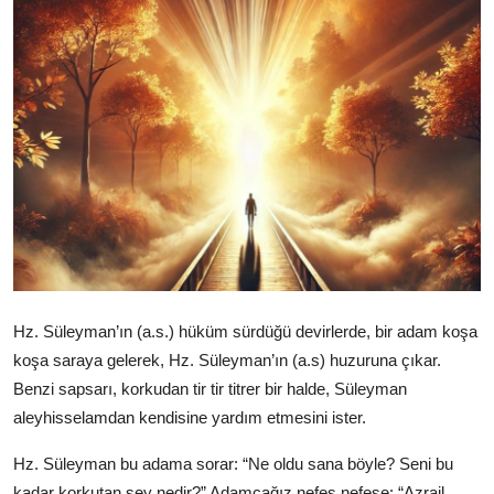
DUALAR
KİMDİR?
DİNİ MESAJLAR
KISSADAN HİSSE
DİNİ BİLGİLER
Hz. Süleyman’ın (a.s.) hüküm sürdüğü devirlerde, bir adam koşa
koşa saraya gelerek, Hz. Süleyman’ın (a.s) huzuruna çıkar.
Benzi sapsarı, korkudan tir tir titrer bir halde, Süleyman
aleyhisselamdan kendisine yardım etmesini ister.
Hz. Süleyman bu adama sorar: “Ne oldu sana böyle? Seni bu
kadar korkutan şey nedir?” Adamcağız nefes nefese: “Azrail