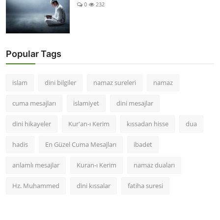
0
232
Popular Tags
islam
dini bilgiler
namaz sureleri
namaz
cuma mesajları
islamiyet
dini mesajlar
dini hikayeler
Kur'an-ı Kerim
kıssadan hisse
dua
hadis
En Güzel Cuma Mesajları
ibadet
anlamlı mesajlar
Kuran-ı Kerim
namaz duaları
Hz. Muhammed
dini kıssalar
fatiha suresi