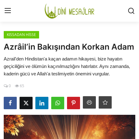
Giriş
Kayıt Ol
KISSADAN HİSSE
Azrâil’in Bakışından Korkan Adam
İLETİŞİM
Azrail'den Hindistan'a kaçan adamın hikayesi, bize hayatın
geçiciliğini ve ölümün kaçınılmazlığını hatırlatır. Aynı zamanda,
GÜNDEM
kaderin gücü ve Allah'a teslimiyetin önemini vurgular.
HAKKIMIZDA
0
65
DESTEKLİYORUM
SURELER
NAMAZ