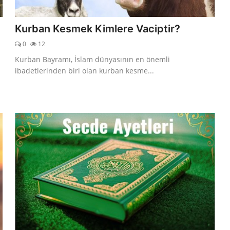
Kurban Kesmek Kimlere Vaciptir?
0
12
Kurban Bayramı, İslam dünyasının en önemli
ibadetlerinden biri olan kurban kesme...