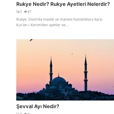
Rukye Nedir? Rukye Ayetleri Nelerdir?
0
87
Rukye, İslam’da maddi ve manevi hastalıklara karşı
Kur’an-ı Kerim’den ayetler ve...
Şevval Ayı Nedir?
0
9