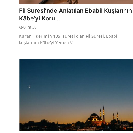
Fil Suresi’nde Anlatılan Ebabil Kuşlarının
Kâbe’yi Koru...
0
38
Kur’an-ı Kerim’in 105. suresi olan Fil Suresi, Ebabil
kuşlarının Kâbe’yi Yemen V...