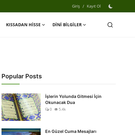
Giriş
/
Kayıt Ol
KISSADAN HİSSE
DİNİ BİLGİLER
Popular Posts
İşlerin Yolunda Gitmesi İçin
Okunacak Dua
0
5.4k
En Güzel Cuma Mesajları