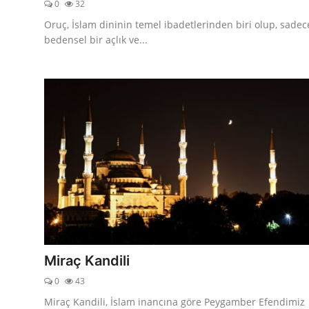
0
32
Oruç, İslam dininin temel ibadetlerinden biri olup, sadec
bedensel bir açlık ve...
Miraç Kandili
0
43
Miraç Kandili, İslam inancına göre Peygamber Efendimiz