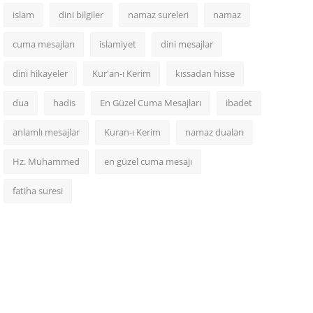
islam
dini bilgiler
namaz sureleri
namaz
cuma mesajları
islamiyet
dini mesajlar
dini hikayeler
Kur'an-ı Kerim
kıssadan hisse
dua
hadis
En Güzel Cuma Mesajları
ibadet
anlamlı mesajlar
Kuran-ı Kerim
namaz duaları
Hz. Muhammed
en güzel cuma mesajı
fatiha suresi