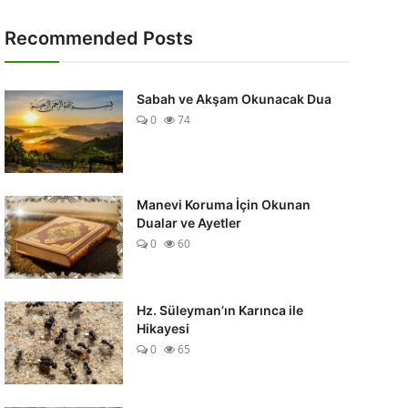
Recommended Posts
Sabah ve Akşam Okunacak Dua
0
74
Manevi Koruma İçin Okunan
Dualar ve Ayetler
0
60
Hz. Süleyman’ın Karınca ile
Hikayesi
0
65