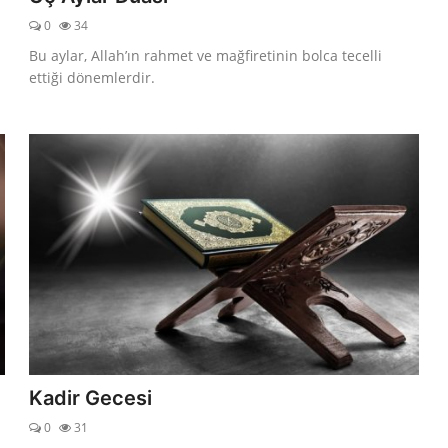
0
34
Bu aylar, Allah’ın rahmet ve mağfiretinin bolca tecelli
ettiği dönemlerdir.
Kadir Gecesi
0
31