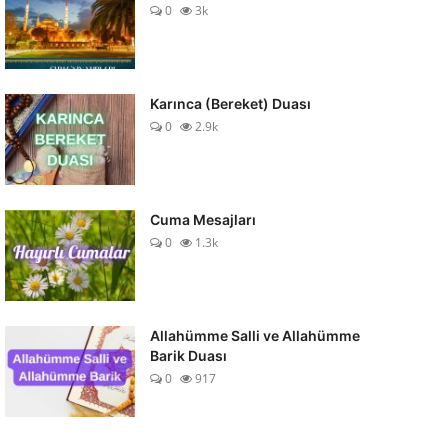
0
3k
Karınca (Bereket) Duası
0
2.9k
Cuma Mesajları
0
1.3k
Allahümme Salli ve Allahümme
Barik Duası
0
917