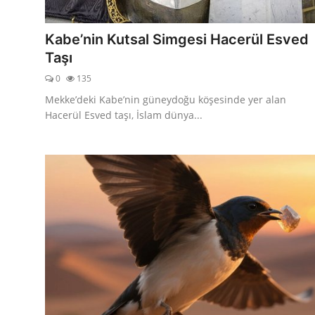
DUALAR
Kabe’nin Kutsal Simgesi Hacerül Esved
KİMDİR?
Taşı
0
135
DİNİ MESAJLAR
Mekke’deki Kabe’nin güneydoğu köşesinde yer alan
KISSADAN HİSSE
Hacerül Esved taşı, İslam dünya...
DİNİ BİLGİLER