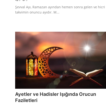
Şevval Ayı, Ramazan ayından hemen sonra gelen ve hicri
takvimin onuncu ayıdır. M...
Ayetler ve Hadisler Işığında Orucun
Faziletleri