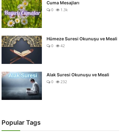
Cuma Mesajları
0
1.3k
Hümeze Suresi Okunuşu ve Meali
0
42
Alak Suresi Okunuşu ve Meali
0
232
Popular Tags