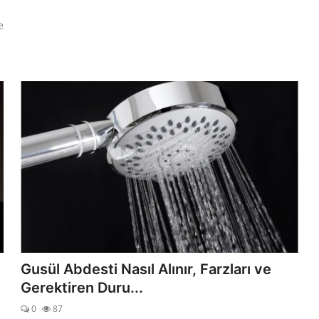
e
Gusül Abdesti Nasıl Alınır, Farzları ve
Gerektiren Duru...
0
87