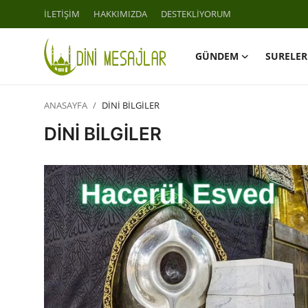
İLETİŞİM
HAKKIMIZDA
DESTEKLİYORUM
GÜNDEM
SURELER
Giriş
Kayıt Ol
ANASAYFA
DİNİ BİLGİLER
İLETİŞİM
DİNİ BİLGİLER
GÜNDEM
HAKKIMIZDA
DESTEKLİYORUM
SURELER
NAMAZ