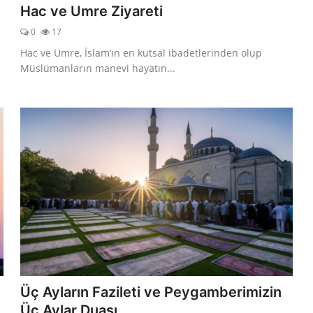
Hac ve Umre Ziyareti
0
17
Hac ve Umre, İslam’ın en kutsal ibadetlerinden olup
Müslümanların manevi hayatın...
Üç Ayların Fazileti ve Peygamberimizin
Üç Aylar Duası