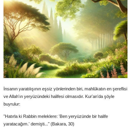
DUALAR
KİMDİR?
DİNİ MESAJLAR
KISSADAN HİSSE
DİNİ BİLGİLER
İnsanın yaratılışının eşsiz yönlerinden biri, mahlûkatın en şereflisi
ve Allah'ın yeryüzündeki halifesi olmasıdır. Kur'an'da şöyle
buyrulur:
"Hatırla ki Rabbin meleklere: 'Ben yeryüzünde bir halife
yaratacağım.' demişti..." (Bakara, 30)