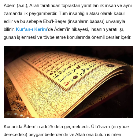
Âdem (a.s.), Allah tarafından topraktan yaratılan ilk insan ve aynı
zamanda ilk peygamberdir. Tüm insanlığın atası olarak kabul
edilir ve bu sebeple Ebu'l-Beşer (insanların babası) unvanıyla
bilinir.
Kur'an-ı Kerim
'de Âdem'in hikayesi, insanın yaratılışı,
günah işlenmesi ve tövbe etme konularında önemli dersler içerir.
Kur'an'da Âdem'in adı 25 defa geçmektedir. Ülü’l-azm (en yüce
derecedeki) peygamberlerdendir ve Allah ona bütün isimleri