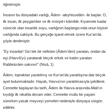
öğretmiştir.
İnsanın bu dünyadaki varlığı, Âdem -aleyhisselâm- ile başlar. O,
ilk insan, ilk peygamber ve ilk mürşid-i kâmildir. Kıyamete kadar
sürecek olan insanlık soyu, varlığının başlangıcında onun kişisel
varlığında saklıydı. Bu gerçeğe işaret etmek üzere Kur'an'da
şöyle denilmiştir:
"Ey insanlar! Sizi tek bir nefisten (Âdem’den) yaratan, ondan da
eşi (Havvâ’yı) yaratarak birçok erkek ve kadın yaratan
Rabbinizden sakının!" (Nisâ, 1)
Âdem, topraktan yaratılmış ve Kur'an'da yaratılışına dair birçok
ayet bulunmaktadır. Hayatı, Havva'nın yaratılmasıyla şekillenir.
Cennette başlayan bu tarih, Âdem ile Havva arasında Allah'ın
kıydığı ilk nikahla devam eder. Cennette mutlu bir yaşam
sürerken yasak meyveyi yemeleri nedeniyle dünyaya sürgün
edilirler.