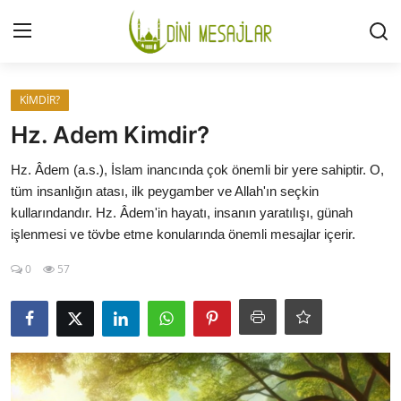
Giriş
Kayıt Ol
KİMDİR?
Hz. Adem Kimdir?
İLETİŞİM
Hz. Âdem (a.s.), İslam inancında çok önemli bir yere sahiptir. O,
tüm insanlığın atası, ilk peygamber ve Allah'ın seçkin
GÜNDEM
kullarındandır. Hz. Âdem'in hayatı, insanın yaratılışı, günah
işlenmesi ve tövbe etme konularında önemli mesajlar içerir.
HAKKIMIZDA
0
57
DESTEKLİYORUM
SURELER
NAMAZ