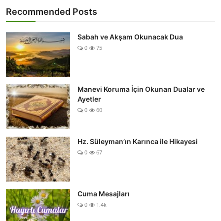
Recommended Posts
Sabah ve Akşam Okunacak Dua
0
75
Manevi Koruma İçin Okunan Dualar ve
Ayetler
0
60
Hz. Süleyman’ın Karınca ile Hikayesi
0
67
Cuma Mesajları
0
1.4k