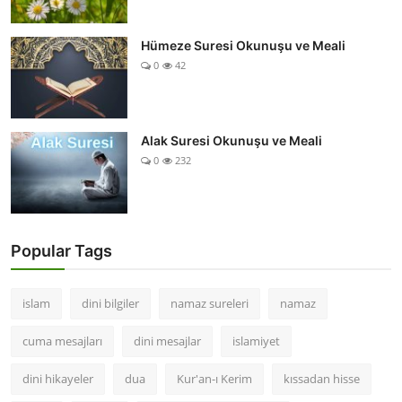
Hümeze Suresi Okunuşu ve Meali
0
42
Alak Suresi Okunuşu ve Meali
0
232
Popular Tags
islam
dini bilgiler
namaz sureleri
namaz
cuma mesajları
dini mesajlar
islamiyet
dini hikayeler
dua
Kur'an-ı Kerim
kıssadan hisse