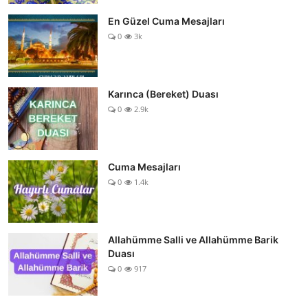
En Güzel Cuma Mesajları
0
3k
Karınca (Bereket) Duası
0
2.9k
Cuma Mesajları
0
1.4k
Allahümme Salli ve Allahümme Barik
Duası
0
917