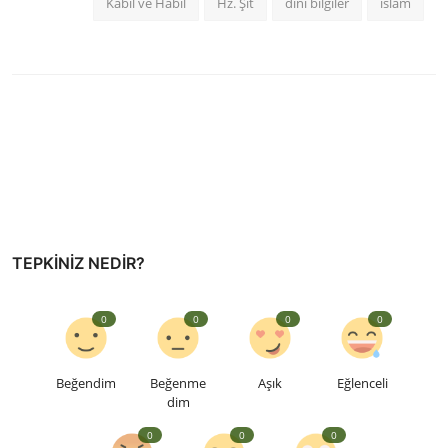
Kabil ve Habil
Hz. Şit
dini bilgiler
islam
TEPKINIZ NEDIR?
0
0
0
0
Beğendim
Beğenme
Aşık
Eğlenceli
dim
0
0
0