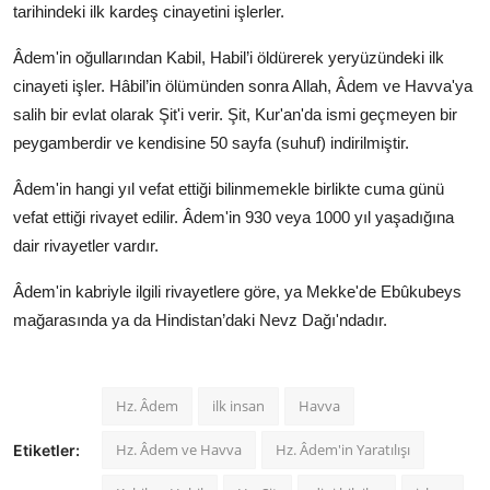
tarihindeki ilk kardeş cinayetini işlerler.
Âdem'in oğullarından Kabil, Habil’i öldürerek yeryüzündeki ilk
cinayeti işler. Hâbil’in ölümünden sonra Allah, Âdem ve Havva'ya
salih bir evlat olarak Şit'i verir. Şit, Kur'an'da ismi geçmeyen bir
peygamberdir ve kendisine 50 sayfa (suhuf) indirilmiştir.
Âdem'in hangi yıl vefat ettiği bilinmemekle birlikte cuma günü
vefat ettiği rivayet edilir. Âdem'in 930 veya 1000 yıl yaşadığına
dair rivayetler vardır.
Âdem'in kabriyle ilgili rivayetlere göre, ya Mekke'de Ebûkubeys
mağarasında ya da Hindistan’daki Nevz Dağı'ndadır.
Hz. Âdem
ilk insan
Havva
Hz. Âdem ve Havva
Hz. Âdem'in Yaratılışı
Etiketler: