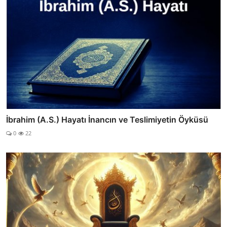
İbrahim (A.S.) Hayatı İnancın ve Teslimiyetin Öyküsü
0
22