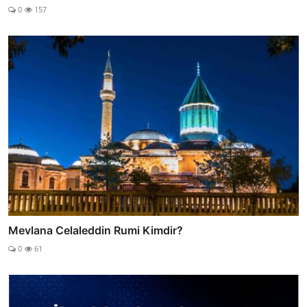
0
157
Mevlana Celaleddin Rumi Kimdir?
0
61