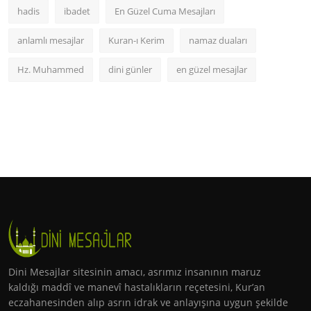
hadis
ibadet
En Güzel Cuma Mesajları
anlamlı mesajlar
Kuran-ı Kerim
namaz duaları
Hz. Muhammed
dini günler
en güzel mesajlar
Dini Mesajlar sitesinin amacı, asrımız insanının maruz
kaldığı maddî ve manevî hastalıkların reçetesini, Kur’an
eczahanesinden alıp asrın idrak ve anlayışına uygun şekilde