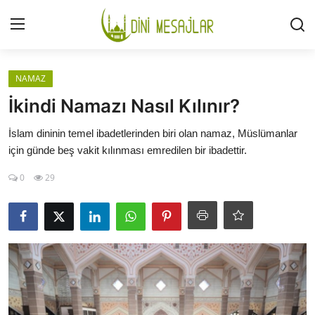
Giriş
Kayıt Ol
NAMAZ
İkindi Namazı Nasıl Kılınır?
İLETİŞİM
İslam dininin temel ibadetlerinden biri olan namaz, Müslümanlar
için günde beş vakit kılınması emredilen bir ibadettir.
GÜNDEM
0
29
HAKKIMIZDA
DESTEKLİYORUM
SURELER
NAMAZ