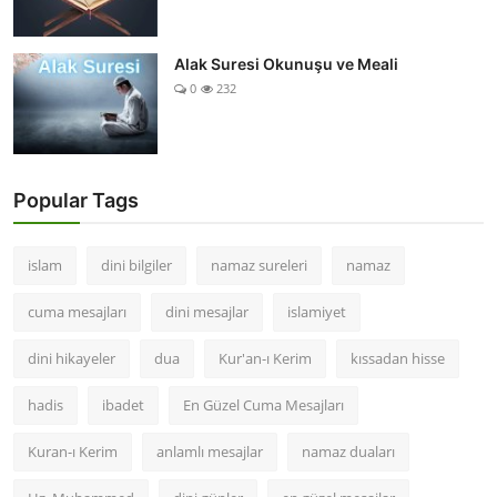
Alak Suresi Okunuşu ve Meali
0
232
Popular Tags
islam
dini bilgiler
namaz sureleri
namaz
cuma mesajları
dini mesajlar
islamiyet
dini hikayeler
dua
Kur'an-ı Kerim
kıssadan hisse
hadis
ibadet
En Güzel Cuma Mesajları
Kuran-ı Kerim
anlamlı mesajlar
namaz duaları