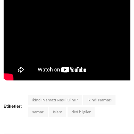
İkindi Namazı Nasıl Kılınır?
İkindi Namazı
Etiketler:
namaz
islam
dini bilgiler