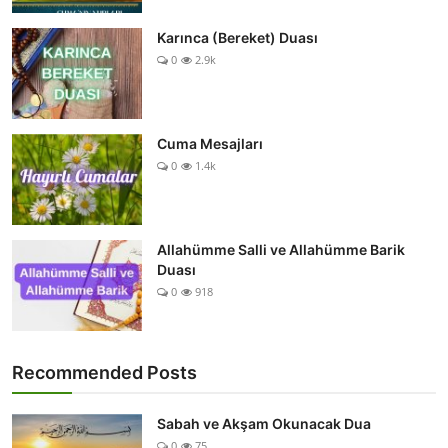
Karınca (Bereket) Duası
0
2.9k
Cuma Mesajları
0
1.4k
Allahümme Salli ve Allahümme Barik
Duası
0
918
Recommended Posts
Sabah ve Akşam Okunacak Dua
0
75