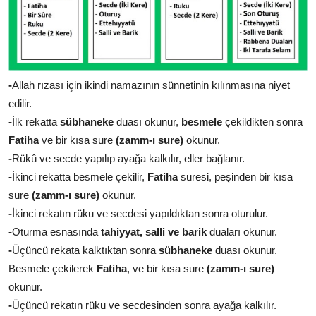
-
Allah rızası için ikindi namazının sünnetinin kılınmasına niyet
edilir.
-
İlk rekatta
sübhaneke
duası okunur,
besmele
çekildikten sonra
Fatiha
ve bir kısa sure
(zamm-ı sure)
okunur.
-
Rükû ve secde yapılıp ayağa kalkılır, eller bağlanır.
-
İkinci rekatta besmele çekilir,
Fatiha
suresi, peşinden bir kısa
sure
(zamm-ı sure)
okunur.
-
İkinci rekatın rüku ve secdesi yapıldıktan sonra oturulur.
-
Oturma esnasında
tahiyyat, salli ve barik
duaları okunur.
-
Üçüncü rekata kalktıktan sonra
sübhaneke
duası okunur.
Besmele çekilerek
Fatiha
, ve bir kısa sure
(zamm-ı sure)
okunur.
-
Üçüncü rekatın rüku ve secdesinden sonra ayağa kalkılır.