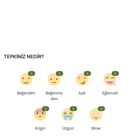
TEPKINIZ NEDIR?
0
0
0
0
Beğendim
Beğenme
Aşık
Eğlenceli
dim
0
0
0
Kızgın
Üzgün
Wow