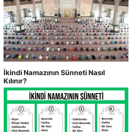
DUALAR
KİMDİR?
DİNİ MESAJLAR
KISSADAN HİSSE
DİNİ BİLGİLER
İkindi Namazının Sünneti Nasıl
Kılınır?