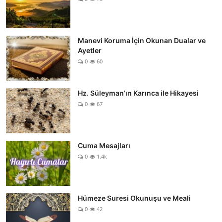
Manevi Koruma İçin Okunan Dualar ve
Ayetler
0
60
Hz. Süleyman’ın Karınca ile Hikayesi
0
67
Cuma Mesajları
0
1.4k
Hümeze Suresi Okunuşu ve Meali
0
42