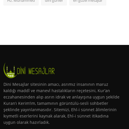
Hz. Muhammed
dini günler
en güzel mesajlar
Dini Mesajlar sitesinin amacı, asrımız insanının maruz
kaldığı maddî ve manevî hastalıkların reçetesini, Kur’an
eczahanesinden alıp asrın idrak ve anlayışına uygun şekilde
Kuran’ı Kerim’im, tamamının görüntülü-sesli sohbetler
şeklinde yayınlanmasıdır. Sitemizi, Ehl-i sünnet âlimlerinin
kıymetli eserlerini kaynak alarak, Ehl-i sünnet itikadına
uygun olarak hazırladık.