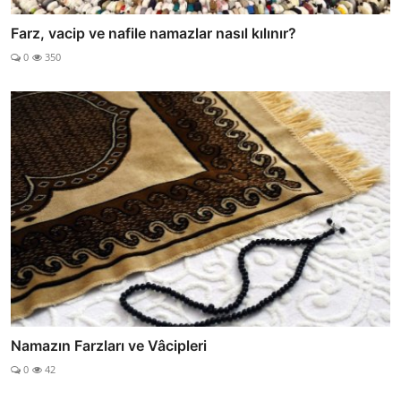
Farz, vacip ve nafile namazlar nasıl kılınır?
0
350
Namazın Farzları ve Vâcipleri
0
42