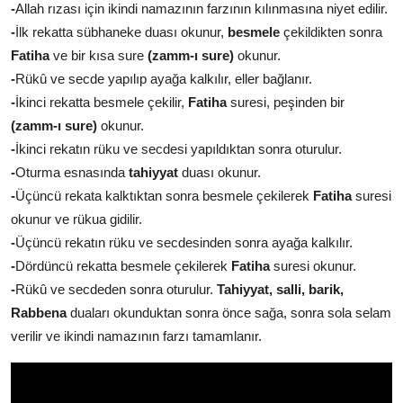
-
Allah rızası için ikindi namazının farzının kılınmasına niyet edilir.
-
İlk rekatta sübhaneke duası okunur,
besmele
çekildikten sonra
Fatiha
ve bir kısa sure
(zamm-ı sure)
okunur.
-
Rükû ve secde yapılıp ayağa kalkılır, eller bağlanır.
-
İkinci rekatta besmele çekilir,
Fatiha
suresi, peşinden bir
(zamm-ı sure)
okunur.
-
İkinci rekatın rüku ve secdesi yapıldıktan sonra oturulur.
-
Oturma esnasında
tahiyyat
duası okunur.
-
Üçüncü rekata kalktıktan sonra besmele çekilerek
Fatiha
suresi
okunur ve rükua gidilir.
-
Üçüncü rekatın rüku ve secdesinden sonra ayağa kalkılır.
-
Dördüncü rekatta besmele çekilerek
Fatiha
suresi okunur.
-
Rükû ve secdeden sonra oturulur.
Tahiyyat, salli, barik,
Rabbena
duaları okunduktan sonra önce sağa, sonra sola selam
verilir ve ikindi namazının farzı tamamlanır.