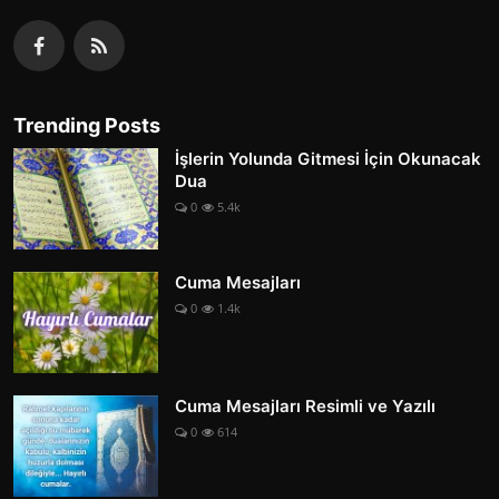
Trending Posts
İşlerin Yolunda Gitmesi İçin Okunacak
Dua
0
5.4k
Cuma Mesajları
0
1.4k
Cuma Mesajları Resimli ve Yazılı
0
614